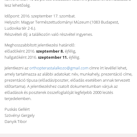
lesz lehetőség.
Időpont: 2016. szeptember 17. szombat.
Helyszín: Magyar Természettudományi Múzeum (1083 Budapest,
Ludovika tér 2-6.).
Részvételi díj: a találkozón való részvétel ingyenes.
Meghosszabbított jelentkezési határidő:
előadóként 2016.
szeptember 8.
éjfélig,
hallgatóként 2016.
szeptember 11.
éjfélig.
Jelentkezni az
orthopterastalalkozo@gmail.com
címre írt levéllel lehet,
amely tartalmazza az alábbi adatokat: név, munkahely, prezentáció címe,
prezentáció típusa (előadás/poszter, előadás esetében annak tervezett
időtartama). A jelentkezéshez csatolt dokumentumban várjuk az
előadások és poszterek összefoglalóját legfeljebb 2000 leütés
terjedelemben.
Puskás Gellért
Szövényi Gergely
Danyik Tibor