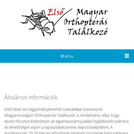
Ugrás a tartalomra
Menu
Általános információk
Első ízben és hagyományteremtő szándékkal szervezünk
Magyarországon Orthopterás Találkozót. A rendezvény célja, hogy
közös fórumot biztosítson az egyenesszárnyúakkal foglalkozók számára
és lehetőséget adjon a tapasztalatcserére, kapcsolatépítésre. A
konferencián 10-20 perces előadások valamint poszterek bemutatására